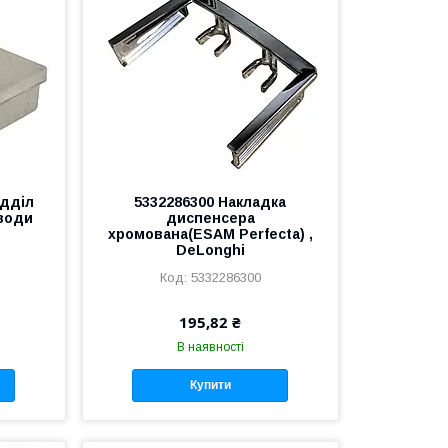
ідділ
5332286300 Накладка
 води
диспенсера
хромована(ESAM Perfecta) ,
DeLonghi
5332286300
195,82 ₴
В наявності
Купити