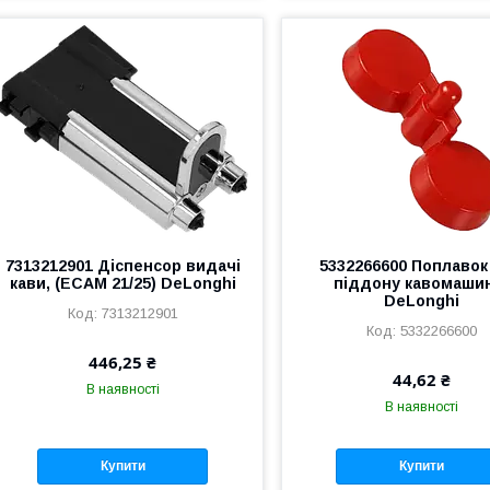
7313212901 Діспенсор видачі
5332266600 Поплавок
кави, (ECAM 21/25) DeLonghi
піддону кавомаши
DeLonghi
7313212901
5332266600
446,25 ₴
44,62 ₴
В наявності
В наявності
Купити
Купити