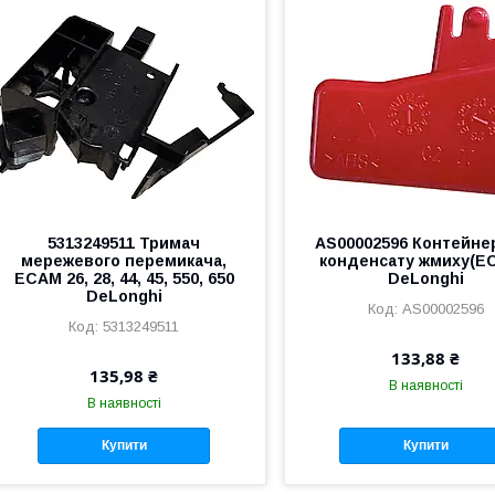
5313249511 Тримач
AS00002596 Контейне
мережевого перемикача,
конденсату жмиху(E
ECAM 26, 28, 44, 45, 550, 650
DeLonghi
DeLonghi
AS00002596
5313249511
133,88 ₴
135,98 ₴
В наявності
В наявності
Купити
Купити