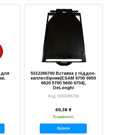
 для
5332266700 Вставка у піддон-
ни,
каплесбірник(ESAM 6700 6650
6620 5700 5600 6704),
DeLonghi
5332266700
60,38 ₴
В наявності
Купити