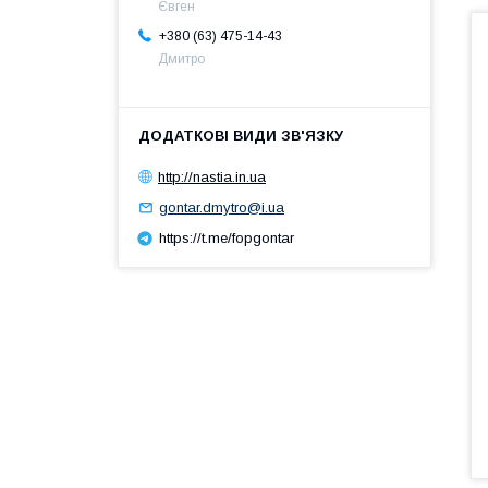
Євген
+380 (63) 475-14-43
Дмитро
http://nastia.in.ua
gontar.dmytro@i.ua
https://t.me/fopgontar