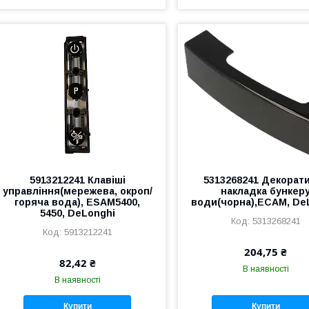
5913212241 Клавіші
5313268241 Декорат
управління(мережева, окроп/
накладка бункер
горяча вода), ESAM5400,
води(чорна),ECAM, De
5450, DeLonghi
5313268241
5913212241
204,75 ₴
82,42 ₴
В наявності
В наявності
Купити
Купити