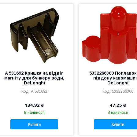
A 531692 Кришка на відділ
5332266300 Поплавок
магніту для бункеру води,
піддону кавомаши
DeLonghi
DeLonghi
A 531692
5332266300
134,92 ₴
47,25 ₴
В наявності
В наявності
Купити
Купити