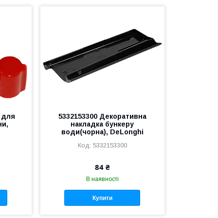
 для
5332153300 Декоративна
ни,
накладка бункеру
води(чорна), DeLonghi
5332153300
84 ₴
В наявності
Купити