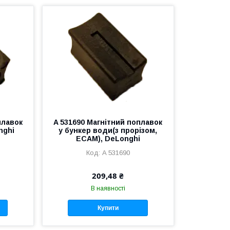
плавок
A 531690 Магнітний поплавок
nghi
у бункер води(з прорізом,
ECAM), DeLonghi
A 531690
209,48 ₴
В наявності
Купити