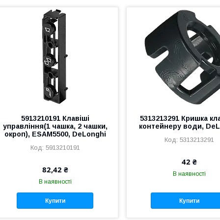
5913210191 Клавіші
5313213291 Кришка кл
управління(1 чашка, 2 чашки,
контейнеру води, DeL
окроп), ESAM5500, DeLonghi
5313213291
5913210191
42 ₴
82,42 ₴
В наявності
В наявності
Купити
Купити