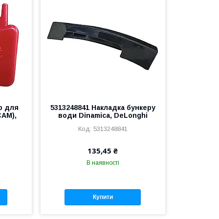
р для
5313248841 Накладка бункеру
CAM),
води Dinamica, DeLonghi
5313248841
135,45 ₴
В наявності
Купити