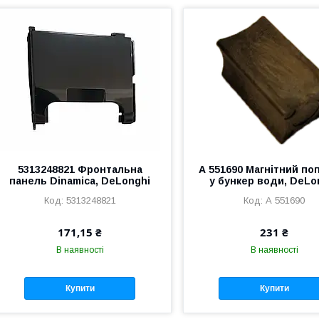
5313248821 Фронтальна
А 551690 Магнітний по
панель Dinamica, DeLonghi
у бункер води, DeLo
5313248821
А 551690
171,15 ₴
231 ₴
В наявності
В наявності
Купити
Купити