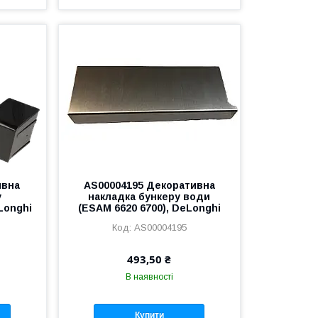
ивна
AS00004195 Декоративна
у
накладка бункеру води
Longhi
(ESAM 6620 6700), DeLonghi
AS00004195
493,50 ₴
В наявності
Купити