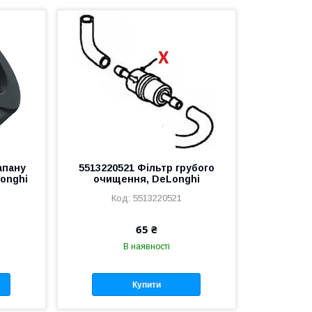
апану
5513220521 Фільтр грубого
onghi
очищення, DeLonghi
5513220521
65 ₴
В наявності
Купити