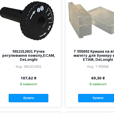
5913212631 Ручка
T 555692 Кришка на в
регулювання помолу,ECAM,
магніту для бункеру
DeLonghi
ETAM, DeLonghi
5913212631
T 555692
107,62 ₴
69,30 ₴
В наявності
В наявності
Купити
Купити