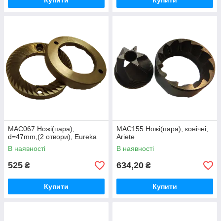
Купити
Купити
MAC067 Ножі(пара),
MAC155 Ножі(пара), конічні,
d=47mm,(2 отвори), Eureka
Ariete
В наявності
В наявності
525
634,20
₴
₴
Купити
Купити