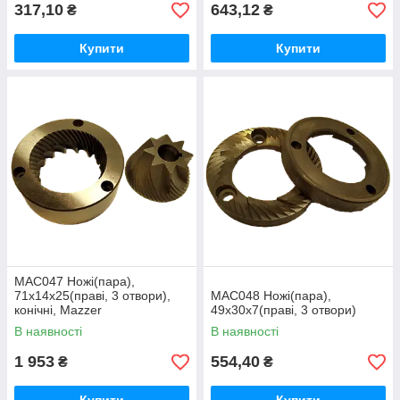
317,10
643,12
₴
₴
Купити
Купити
MAC047 Ножі(пара),
71x14x25(праві, 3 отвори),
MAC048 Ножі(пара),
конічні, Mazzer
49х30х7(праві, 3 отвори)
В наявності
В наявності
1 953
554,40
₴
₴