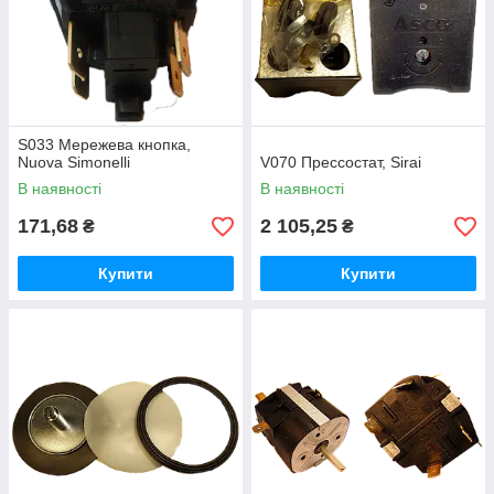
S033 Мережева кнопка,
Nuova Simonelli
V070 Прессостат, Sirai
В наявності
В наявності
171,68
2 105,25
₴
₴
Купити
Купити