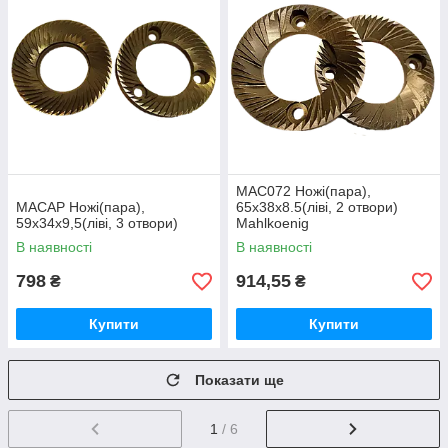
MAC072 Ножі(пара),
MACAP Ножі(пара),
65х38х8.5(ліві, 2 отвори)
59x34x9,5(ліві, 3 отвори)
Mahlkoenig
В наявності
В наявності
798
914,55
₴
₴
Купити
Купити
Показати ще
1
/ 6