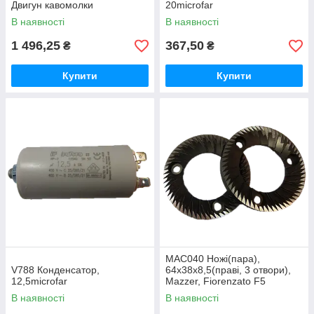
Двигун кавомолки
20microfar
В наявності
В наявності
1 496,25
367,50
₴
₴
Купити
Купити
MAC040 Ножі(пара),
V788 Конденсатор,
64x38x8,5(праві, 3 отвори),
12,5microfar
Mazzer, Fiorenzato F5
В наявності
В наявності