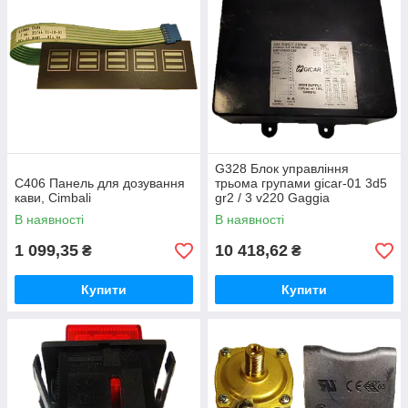
G328 Блок управління
C406 Панель для дозування
трьома групами gicar-01 3d5
кави, Cimbali
gr2 / 3 v220 Gaggia
В наявності
В наявності
1 099,35
10 418,62
₴
₴
Купити
Купити