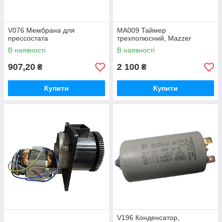
V076 Мембрана для
MA009 Таймер
прессостата
трехполюсний, Mazzer
В наявності
В наявності
907,20
2 100
₴
₴
Купити
Купити
V196 Конденсатор,