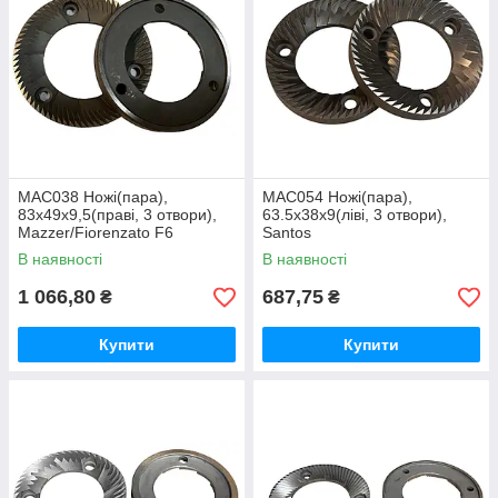
MAC038 Ножі(пара),
MAC054 Ножі(пара),
83x49x9,5(праві, 3 отвори),
63.5х38х9(ліві, 3 отвори),
Mazzer/Fiorenzato F6
Santos
В наявності
В наявності
1 066,80
687,75
₴
₴
Купити
Купити