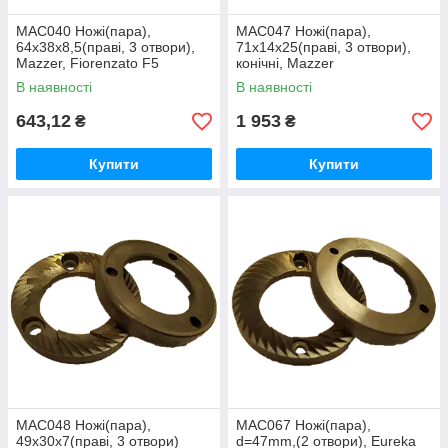
MAC040 Ножі(пара),
MAC047 Ножі(пара),
64x38x8,5(праві, 3 отвори),
71x14x25(праві, 3 отвори),
Mazzer, Fiorenzato F5
конічні, Mazzer
В наявності
В наявності
643,12
1 953
₴
₴
Купити
Купити
MAC048 Ножі(пара),
MAC067 Ножі(пара),
49х30х7(праві, 3 отвори)
d=47mm,(2 отвори), Eureka