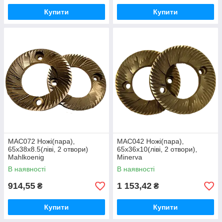
Купити
Купити
MAC072 Ножі(пара),
MAC042 Ножі(пара),
65х38х8.5(ліві, 2 отвори)
65x36x10(ліві, 2 отвори),
Mahlkoenig
Minerva
В наявності
В наявності
914,55
1 153,42
₴
₴
Купити
Купити