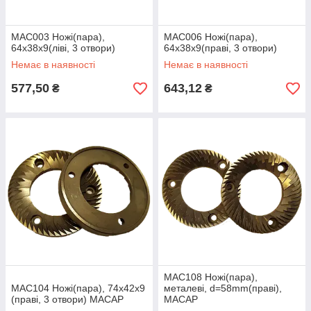
MAC003 Ножі(пара),
MAC006 Ножі(пара),
64х38х9(ліві, 3 отвори)
64х38х9(праві, 3 отвори)
Немає в наявності
Немає в наявності
577,50
643,12
₴
₴
MAC108 Ножі(пара),
MAC104 Ножі(пара), 74х42х9
металеві, d=58mm(праві),
(праві, 3 отвори) MACAP
МАСАР