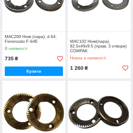
MAC200 Ножі (пара), d 64,
Fiorenzato F-64E
MAC102 Ножі(пара),
82.5х49х9.5 (праві, 3 отвори)
В наявності
COMPAK
735
Немає в наявності
₴
1 260
₴
Купити