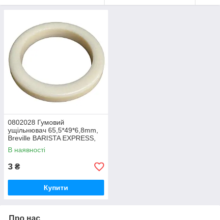
0802028 Гумовий
ущільнювач 65,5*49*6,8mm,
Breville BARISTA EXPRESS,
BES870
В наявності
3
₴
Купити
Про нас