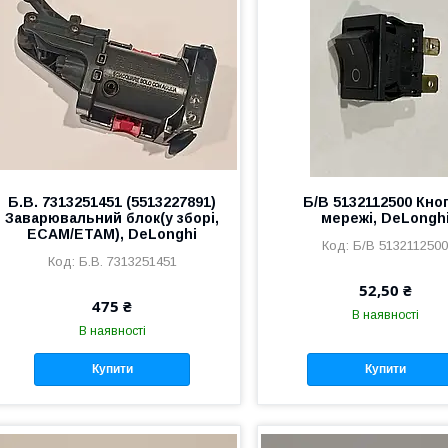
Б.В. 7313251451 (5513227891)
Б/В 5132112500 Кно
Заварювальний блок(у зборі,
мережі, DeLongh
ECAM/ETAM), DeLonghi
Б/В 513211250
Б.В. 7313251451
52,50 ₴
475 ₴
В наявності
В наявності
Купити
Купити