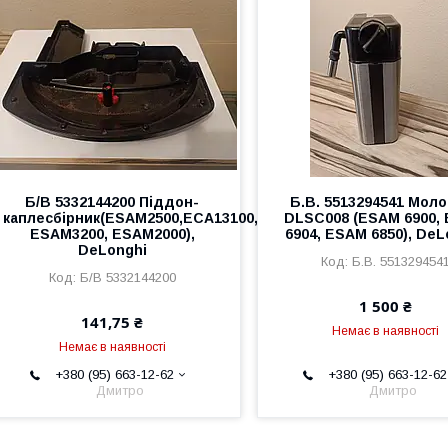
Б/В 5332144200 Піддон-
Б.В. 5513294541 Мол
каплесбірник(ESAM2500,ECA13100,
DLSC008 (ESAM 6900,
ESAM3200, ESAM2000),
6904, ESAM 6850), DeL
DeLonghi
Б.В. 551329454
Б/В 5332144200
1 500 ₴
141,75 ₴
Немає в наявності
Немає в наявності
+380 (95) 663-12-62
+380 (95) 663-12-62
Дмитро
Дмитро