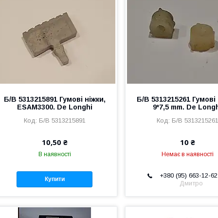
Б/В 5313215891 Гумові ніжки,
Б/В 5313215261 Гумові 
ESAM3300. De Longhi
9*7,5 mm. De Long
Б/В 5313215891
Б/В 531321526
10,50 ₴
10 ₴
В наявності
Немає в наявності
+380 (95) 663-12-62
Купити
Дмитро