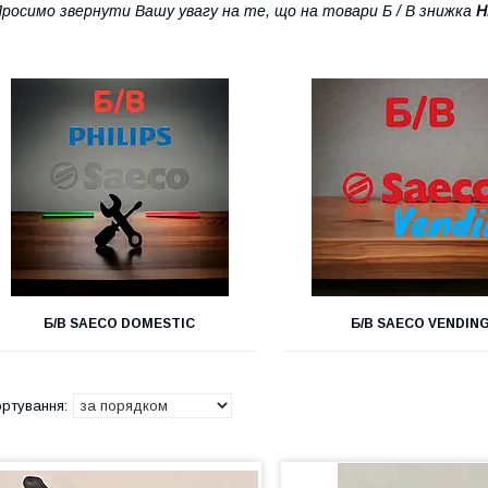
росимо звернути Вашу увагу на те, що на товари Б / В знижка
Н
Б/В SAECO DOMESTIC
Б/В SAECO VENDIN