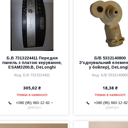
Б.В 7313224411 Передня
Б/В 5332140800
панель з платою керування,
З'єднувальний елемен
ESAM3200.B, DeLonghi
у бойлер), DeLong
Б.В 7313224411
Б/В 533214080
305,02 ₴
18,38 ₴
Немає в наявності
Немає в наявності
+380 (95) 663-12-62
+380 (95) 663-12-62
Дмитро
Дмитро