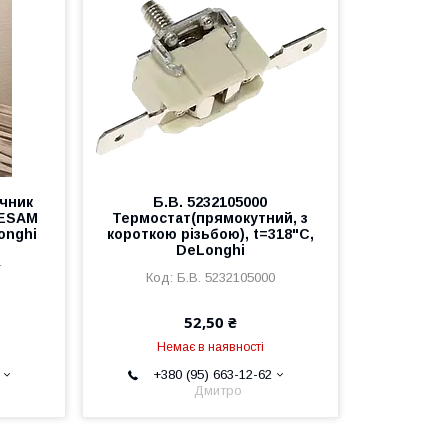
очник
Б.В. 5232105000
 ESAM
Термостат(прямокутний, з
onghi
короткою різьбою), t=318"С,
DeLonghi
1
Б.В. 5232105000
52,50 ₴
Немає в наявності
+380 (95) 663-12-62
Дмитро