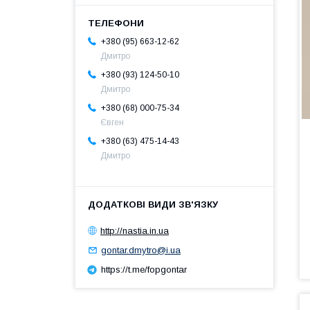
+380 (95) 663-12-62
Дмитро
+380 (93) 124-50-10
Дмитро
+380 (68) 000-75-34
Євген
+380 (63) 475-14-43
Дмитро
http://nastia.in.ua
gontar.dmytro@i.ua
https://t.me/fopgontar