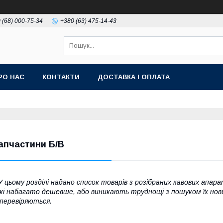
 (68) 000-75-34
+380 (63) 475-14-43
РО НАС
КОНТАКТИ
ДОСТАВКА І ОПЛАТА
апчастини Б/В
 цьому розділі надано список товарів з розібраних кавових апар
кі набагато дешевше, або виникають труднощі з пошуком їх нови
 перевіряються.