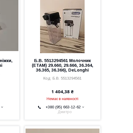
ніжки,
Б.В. 5513294561 Молочник
hi
(ETAM) 29.660, 29.666, 36.364,
36.365, 36.366), DeLonghi
1
Б.В. 5513294561
1 404,38 ₴
Немає в наявності
+380 (95) 663-12-62
Дмитро