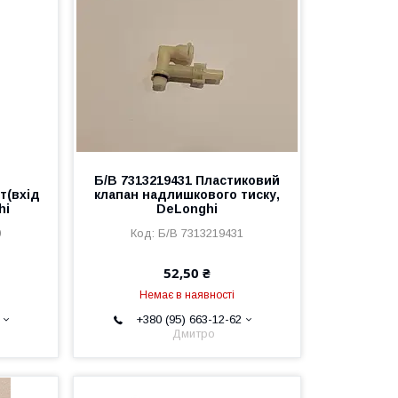
Б/В 7313219431 Пластиковий
т(вхід
клапан надлишкового тиску,
hi
DeLonghi
0
Б/В 7313219431
52,50 ₴
Немає в наявності
+380 (95) 663-12-62
Дмитро