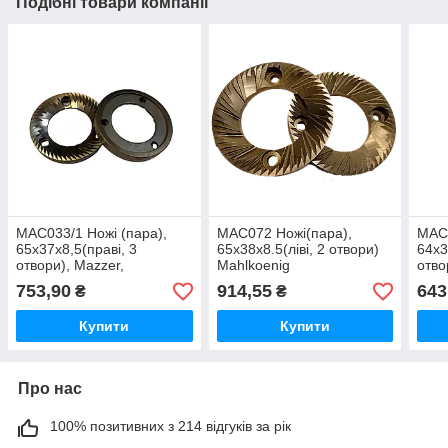
Подібні товари компанії
MAC033/1 Ножі (пара),
MAC072 Ножі(пара),
MAC0
65x37x8,5(праві, 3
65х38х8.5(ліві, 2 отвори)
64x3
отвори), Mazzer,
Mahlkoenig
отво
Fiorenzato F6
Fior
753,90
914,55
643
₴
₴
Купити
Купити
Про нас
100% позитивних з 214 відгуків за рік