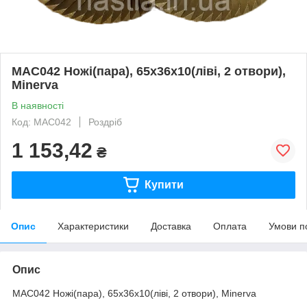
MAC042 Ножі(пара), 65x36x10(ліві, 2 отвори),
Minerva
В наявності
Код: MAC042
Роздріб
1 153,42
₴
Купити
Опис
Характеристики
Доставка
Оплата
Умови п
Опис
MAC042 Ножі(пара), 65x36x10(ліві, 2 отвори), Minerva