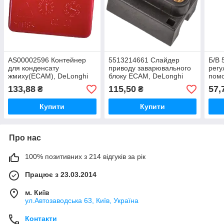
AS00002596 Контейнер
5513214661 Слайдер
Б/В 
для конденсату
приводу заварювального
рег
жмиху(ECAM), DeLonghi
блоку ECAM, DeLonghi
помо
133,88
115,50
57,
₴
₴
Купити
Купити
Про нас
100% позитивних з 214 відгуків за рік
Працює з 23.03.2014
м. Київ
ул.Автозаводська 63, Київ, Україна
Контакти