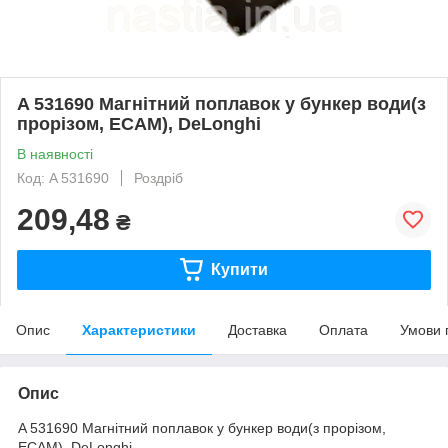
A 531690 Магнітний поплавок у бункер води(з
прорізом, ECAM), DeLonghi
В наявності
Код: A 531690
Роздріб
209,48
₴
Купити
Опис
Характеристики
Доставка
Оплата
Умови 
Опис
A 531690 Магнітний поплавок у бункер води(з прорізом,
ECAM), DeLonghi