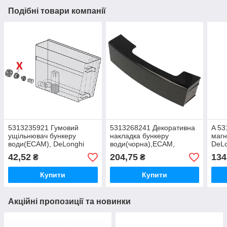
Подібні товари компанії
5313235921 Гумовий
5313268241 Декоративна
A 53
ущільнювач бункеру
накладка бункеру
магн
води(ECAM), DeLonghi
води(чорна),ECAM,
DeLo
DeLonghi
42,52
204,75
134
₴
₴
Купити
Купити
Акційні пропозиції та новинки