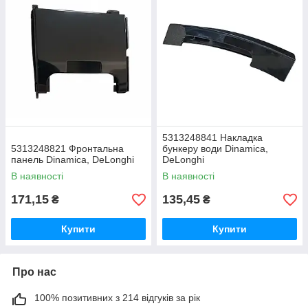
5313248841 Накладка
5313248821 Фронтальна
бункеру води Dinamica,
панель Dinamica, DeLonghi
DeLonghi
В наявності
В наявності
171,15
135,45
₴
₴
Купити
Купити
Про нас
100% позитивних з 214 відгуків за рік