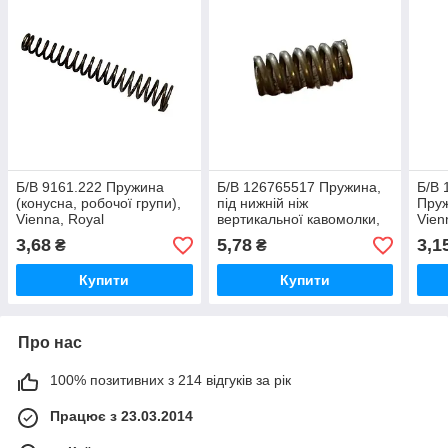
Б/В 9161.222 Пружина
Б/В 126765517 Пружина,
Б/В 
(конусна, робочої групи),
під нижній ніж
Пруж
Vienna, Royal
вертикальної кавомолки,
Vien
Vienna, Royal
3,68
5,78
3,1
₴
₴
Купити
Купити
Про нас
100% позитивних з 214 відгуків за рік
Працює з 23.03.2014