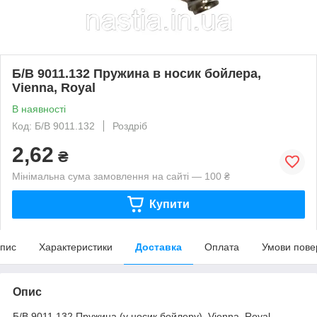
Б/В 9011.132 Пружина в носик бойлера,
Vienna, Royal
В наявності
Код: Б/В 9011.132
Роздріб
2,62
₴
Мінімальна сума замовлення на сайті — 100 ₴
Купити
пис
Характеристики
Доставка
Оплата
Умови пове
Опис
Б/В 9011.132 Пружина (у носик бойлеру), Vienna, Royal