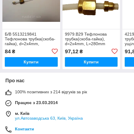
Б/В 5513219841
9979.В29 Тефлонова
421
Тефлонова трубка(скоба-
трубка(скоба-гайка),
труб
гайка), d=2x4mm,
d=2x4mm, L=280mm
ущі
L=135mm, DeLonghi
d=2x
84
97,12
91,
₴
₴
EP, P
Купити
Купити
Про нас
100% позитивних з 214 відгуків за рік
Працює з 23.03.2014
м. Київ
ул.Автозаводська 63, Київ, Україна
Контакти