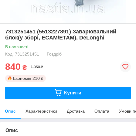
7313251451 (5513227891) Заварювальний
блок(у зборі, ECAM/ETAM), DeLonghi
В наявності
Код: 7313251451
Роздріб
840
₴
1 050 ₴
Економія
210 ₴
Купити
Опис
Характеристики
Доставка
Оплата
Умови п
Опис