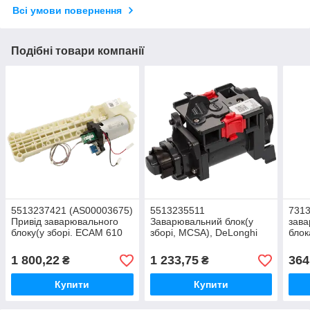
Всі умови повернення
Подібні товари компанії
5513237421 (AS00003675)
5513235511
731
Привід заварювального
Заварювальний блок(у
зава
блоку(у зборі. ECAM 610
зборі, MCSA), DeLonghi
бло
612), DeLonghi
DeLo
1 800,22
1 233,75
364
₴
₴
Купити
Купити