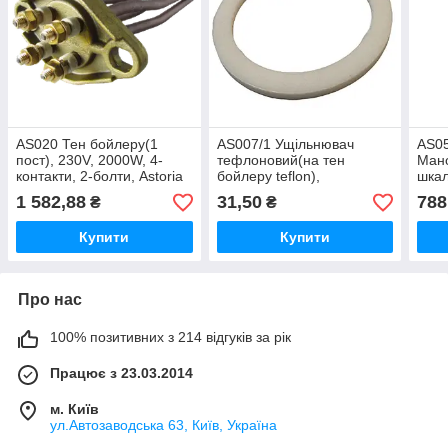
AS020 Тен бойлеру(1
AS007/1 Ущільнювач
AS0
пост), 230V, 2000W, 4-
тефлоновий(на тен
Мано
контакти, 2-болти, Astoria
бойлеру teflon),
шкал
58x43x3mm, Astoria
1/4-1
1 582,88
31,50
788
₴
₴
Купити
Купити
Про нас
100% позитивних з 214 відгуків за рік
Працює з 23.03.2014
м. Київ
ул.Автозаводська 63, Київ, Україна