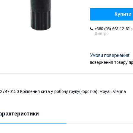
Купити
+380 (95) 663-12-62
Дмитро
повернення товару п
27470150 Кріплення сита у робочу групу(коротке), Royal, Vienna
арактеристики