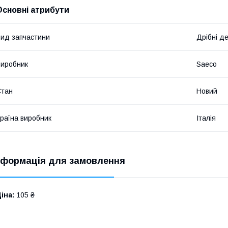
Основні атрибути
ид запчастини
Дрібні де
иробник
Saeco
Стан
Новий
раїна виробник
Італія
нформація для замовлення
іна:
105 ₴