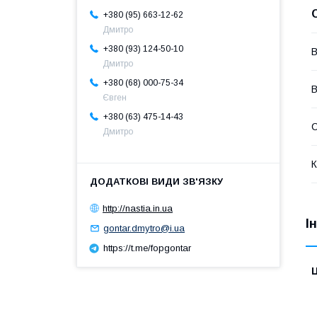
+380 (95) 663-12-62
Дмитро
+380 (93) 124-50-10
В
Дмитро
+380 (68) 000-75-34
В
Євген
+380 (63) 475-14-43
Дмитро
К
http://nastia.in.ua
І
gontar.dmytro@i.ua
https://t.me/fopgontar
Ц