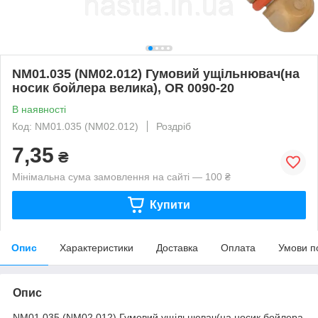
NM01.035 (NM02.012) Гумовий ущільнювач(на
носик бойлера велика), OR 0090-20
В наявності
Код: NM01.035 (NM02.012)
Роздріб
7,35
₴
Мінімальна сума замовлення на сайті — 100 ₴
Купити
Опис
Характеристики
Доставка
Оплата
Умови п
Опис
NM01.035 (NM02.012) Гумовий ущільнювач(на носик бойлера