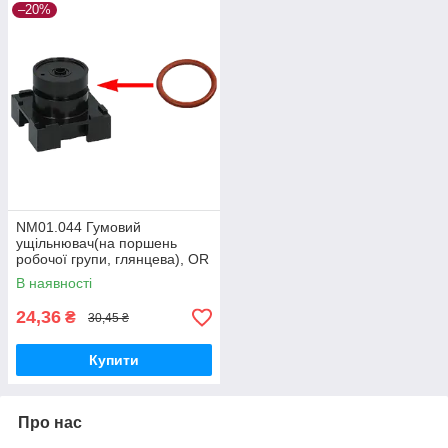
–20%
NM01.044 Гумовий
ущільнювач(на поршень
робочої групи, глянцева), OR
0320-40
В наявності
24,36
₴
30,45 ₴
Купити
Про нас