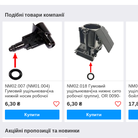
Подібні товари компанії
NM02.007 (NM01.004)
NM02.018 Гумовий
NM0
Гумовий ущільнювач(на
ущільнювач(на нижнє сито
ущіл
нижній носик робочої
робочої группи), OR 0090-
бойл
групи, чорні), OR 2025
25
20
6,30
6,30
17,
₴
₴
Купити
Купити
Акційні пропозиції та новинки