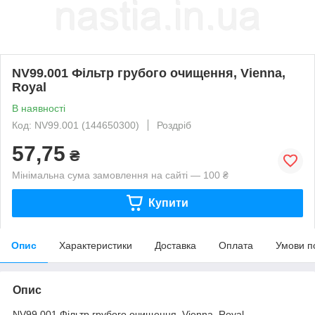
NV99.001 Фільтр грубого очищення, Vienna,
Royal
В наявності
Код: NV99.001 (144650300)
Роздріб
57,75
₴
Мінімальна сума замовлення на сайті — 100 ₴
Купити
Опис
Характеристики
Доставка
Оплата
Умови п
Опис
NV99.001 Фільтр грубого очищення, Vienna, Royal