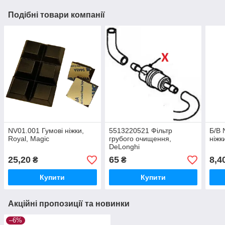
Подібні товари компанії
NV01.001 Гумові ніжки,
5513220521 Фільтр
Б/В 
Royal, Magic
грубого очищення,
ніжк
DeLonghi
25,20
65
8,4
₴
₴
Купити
Купити
Акційні пропозиції та новинки
–6%