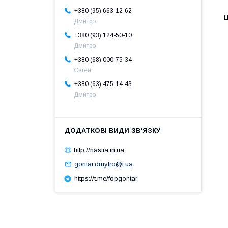
+380 (95) 663-12-62
Ц
Дмитро
+380 (93) 124-50-10
Дмитро
+380 (68) 000-75-34
Євген
+380 (63) 475-14-43
Дмитро
http://nastia.in.ua
gontar.dmytro@i.ua
https://t.me/fopgontar