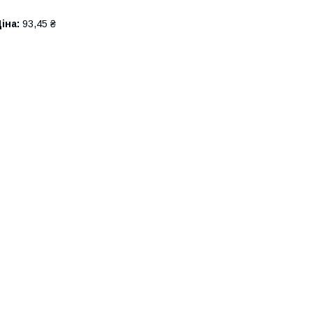
іна:
93,45 ₴