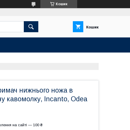
Кошик
Кошик
римач нижнього ножа в
у кавомолку, Incanto, Odea
лення на сайті — 100 ₴