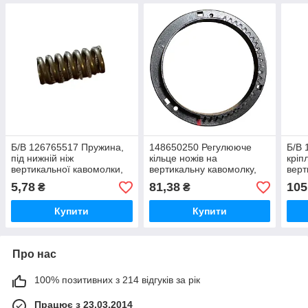
Б/В 126765517 Пружина,
148650250 Регулююче
Б/В 
під нижній ніж
кільце ножів на
кріп
вертикальної кавомолки,
вертикальну кавомолку,
верт
Vienna, Royal
Royal, Vienna
Roay
5,78
81,38
105
₴
₴
Купити
Купити
Про нас
100% позитивних з 214 відгуків за рік
Працює з 23.03.2014