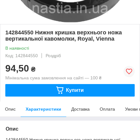
142844550 Нижня кришка верхнього ножа
вертикальної кавомолки, Royal, Vienna
В наявності
Код: 142844550
Роздріб
94,50
₴
Мінімальна сума замовлення на сайті — 100 ₴
Купити
Опис
Характеристики
Доставка
Оплата
Умови 
Опис
142844550 Нижня кришка верхнього ножа вертикальної