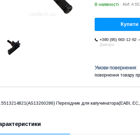
В наявності
Код:
A 55
Купити
+380 (95) 663-12-62
Дмитро
повернення товару п
 5513214821(AS13200286) Перехідник для капучинатора(EABI, EC, 
арактеристики