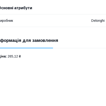
Основні атрибути
иробник
Delonghi
нформація для замовлення
іна:
265,12 ₴