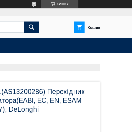
Кошик
Кошик
1(AS13200286) Перехідник
тора(EABI, EC, EN, ESAM
7), DeLonghi