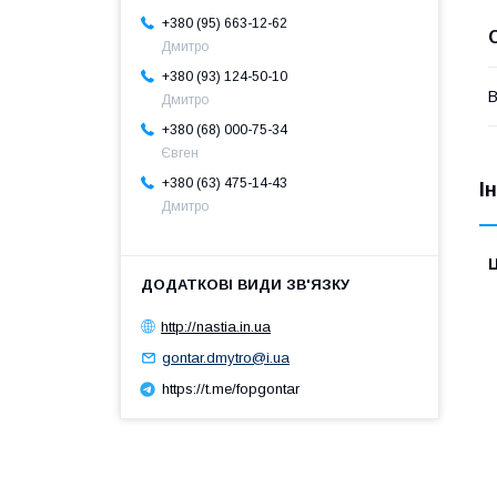
+380 (95) 663-12-62
Дмитро
+380 (93) 124-50-10
В
Дмитро
+380 (68) 000-75-34
Євген
+380 (63) 475-14-43
І
Дмитро
Ц
http://nastia.in.ua
gontar.dmytro@i.ua
https://t.me/fopgontar