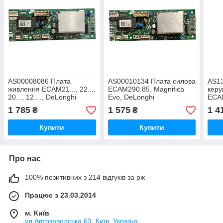
AS00008086 Плата
AS00010134 Плата силова
AS1
живлення ECAM21..., 22...,
ECAM290.85, Magnifica
керу
20..., 12...., DeLonghi
Evo, DeLonghi
ECAM
1 785
1 575
1 4
₴
₴
Купити
Купити
Про нас
100% позитивних з 214 відгуків за рік
Працює з 23.03.2014
м. Київ
ул.Автозаводська 63, Київ, Україна