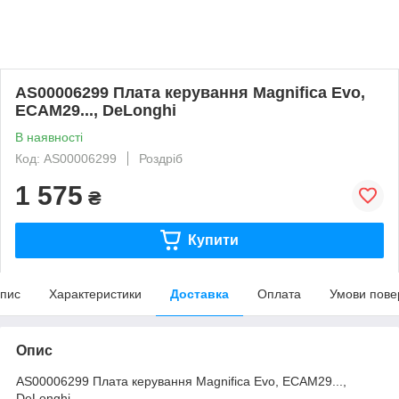
AS00006299 Плата керування Magnifica Evo,
ECAM29..., DeLonghi
В наявності
Код: AS00006299
Роздріб
1 575
₴
Купити
пис
Характеристики
Доставка
Оплата
Умови пове
Опис
AS00006299 Плата керування Magnifica Evo, ECAM29...,
DeLonghi