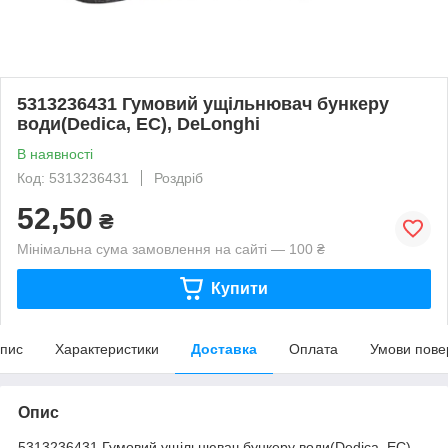
5313236431 Гумовий ущільнювач бункеру
води(Dedica, EC), DeLonghi
В наявності
Код: 5313236431
Роздріб
52,50
₴
Мінімальна сума замовлення на сайті — 100 ₴
Купити
пис
Характеристики
Доставка
Оплата
Умови пове
Опис
5313236431 Гумовий ущільнювач бункеру води(Dedica, EC),