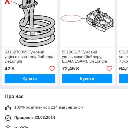
5313270059 Гумовий
55190617 Гумовий
531
ущільнювач тену бойлера,
ущільнювач(бойлеру,
ущіл
DeLonghi
ECAM/ESAM), DeLonghi
73x6
42
72,45
64,
₴
₴
Купити
Купити
Про нас
100% позитивних з 214 відгуків за рік
Працює з 23.03.2014
м. Київ