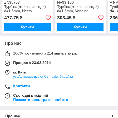
ZN98707
NV99.100
A NV
Турбіна(лічильник води),
Турбіна(лічильник води),
Турб
d=1,8mm, Necta
d=1.8mm, Vending
d=1.
477,75
303,45
236
₴
₴
Купити
Купити
Про нас
100% позитивних з 214 відгуків за рік
Працює з 23.03.2014
м. Київ
ул.Автозаводська 63, Київ, Україна
Контакти
Сьогодні вихідний
Показати весь графік роботи
Про нас