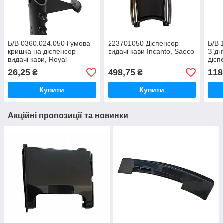
Б/В 0360.024.050 Гумова
223701050 Діспенсор
Б/В
кришка на діспенсор
видачі кави Incanto, Saeco
З`дн
видачі кави, Royal
дісп
Minu
26,25
498,75
118
₴
₴
Купити
Купити
Акційні пропозиції та новинки