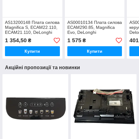
AS13200148 Плата силова
AS00010134 Плата силова
AS00
Magnifica S, ECAM22.110,
ECAM290.85, Magnifica
керу
ECAM21.110, DeLonghi
Evo, DeLonghi
Delo
1 354,50
1 575
401
₴
₴
Купити
Купити
Акційні пропозиції та новинки