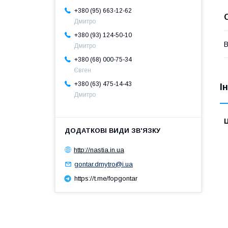
+380 (95) 663-12-62
Дмитро
+380 (93) 124-50-10
В
Дмитро
+380 (68) 000-75-34
Євген
+380 (63) 475-14-43
І
Дмитро
Ц
http://nastia.in.ua
gontar.dmytro@i.ua
https://t.me/fopgontar