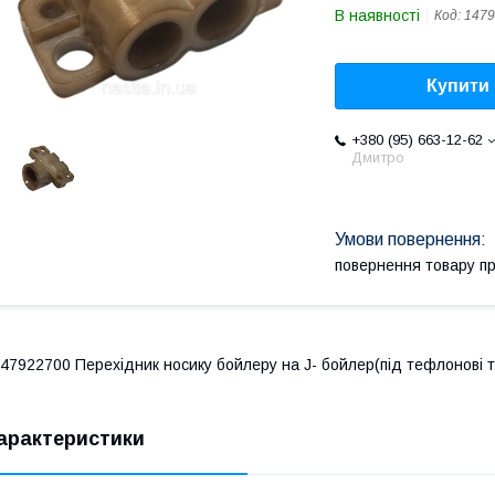
В наявності
Код:
1479
Купити
+380 (95) 663-12-62
Дмитро
повернення товару п
47922700 Перехідник носику бойлеру на J- бойлер(під тефлонові тр
арактеристики