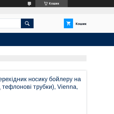
Кошик
Кошик
ерехідник носику бойлеру на
д тефлонові трубки), Vienna,