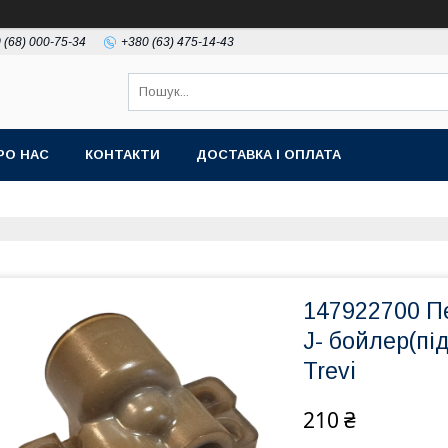
 (68) 000-75-34
+380 (63) 475-14-43
РО НАС
КОНТАКТИ
ДОСТАВКА І ОПЛАТА
147922700 П
J- бойлер(пі
Trevi
210 ₴