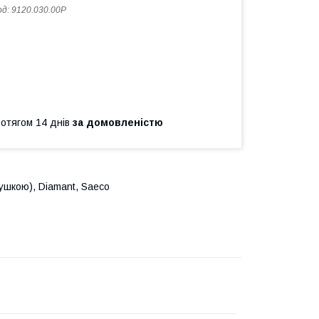
од:
9120.030.00P
ротягом 14 днів
за домовленістю
ушкою), Diamant, Saeco