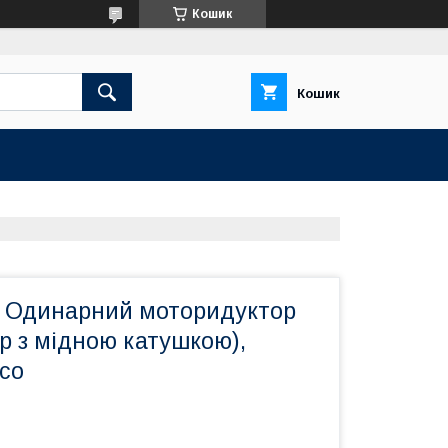
Кошик
Кошик
P Одинарний моторидуктор
ор з мідною катушкою),
co