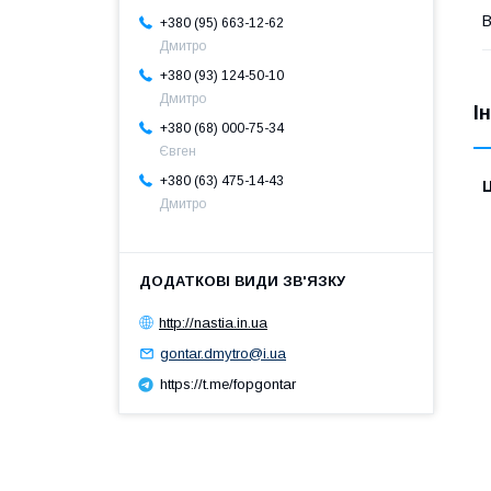
В
+380 (95) 663-12-62
Дмитро
+380 (93) 124-50-10
Дмитро
І
+380 (68) 000-75-34
Євген
+380 (63) 475-14-43
Ц
Дмитро
http://nastia.in.ua
gontar.dmytro@i.ua
https://t.me/fopgontar