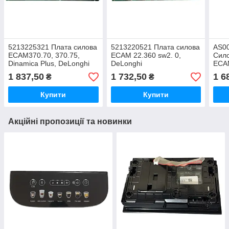
5213225321 Плата силова
5213220521 Плата силова
AS00
ECAM370.70, 370.75,
ECAM 22.360 sw2. 0,
Сило
Dinamica Plus, DeLonghi
DeLonghi
ECAM
...D
1 837,50
1 732,50
1 6
₴
₴
Купити
Купити
Акційні пропозиції та новинки