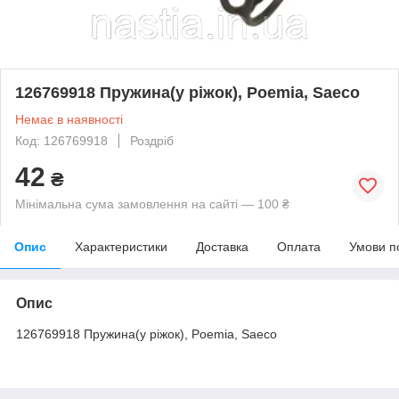
126769918 Пружина(у ріжок), Poemia, Saeco
Немає в наявності
Код: 126769918
Роздріб
42
₴
Мінімальна сума замовлення на сайті — 100 ₴
Опис
Характеристики
Доставка
Оплата
Умови п
Опис
126769918 Пружина(у ріжок), Poemia, Saeco