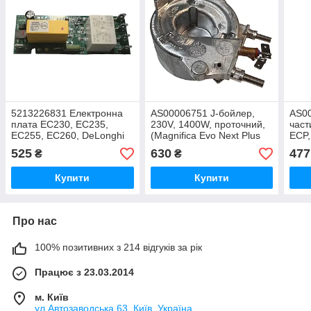
5213226831 Електронна
AS00006751 J-бойлер,
AS0
плата EC230, EC235,
230V, 1400W, проточний,
част
EC255, EC260, DeLonghi
(Magnifica Evo Next Plus
ECP,
Rivelia EXAM) DeLonghi
DeLo
525
630
477
₴
₴
Купити
Купити
Про нас
100% позитивних з 214 відгуків за рік
Працює з 23.03.2014
м. Київ
ул.Автозаводська 63, Київ, Україна