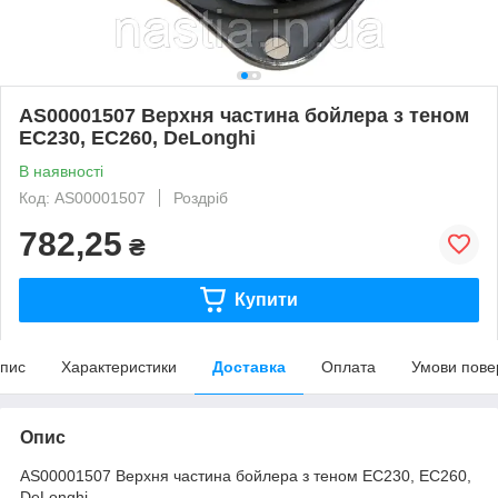
AS00001507 Верхня частина бойлера з теном
EC230, EC260, DeLonghi
В наявності
Код: AS00001507
Роздріб
782,25
₴
Купити
пис
Характеристики
Доставка
Оплата
Умови пове
Опис
AS00001507 Верхня частина бойлера з теном EC230, EC260,
DeLonghi