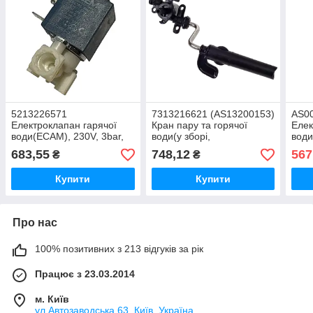
5213226571
7313216621 (AS13200153)
AS0
Електроклапан гарячої
Кран пару та горячої
Елек
води(ECAM), 230V, 3bar,
води(у зборі,
води
5330VN2 7P79AVF, на 3
EAM/ECA/ESAM),
V301
683,55
748,12
567
₴
₴
входи, DeLonghi
DeLonghi
вход
Купити
Купити
Про нас
100% позитивних з 213 відгуків за рік
Працює з 23.03.2014
м. Київ
ул.Автозаводська 63, Київ, Україна