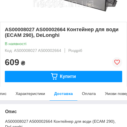
AS00008027 AS00002664 Контейнер для води
(ECAM 290), DeLonghi
В наявності
Код: AS00008027 AS00002664
Роздріб
609
₴
Купити
пис
Характеристики
Доставка
Оплата
Умови пове
Опис
AS00008027 AS00002664 Контейнер для води (ECAM 290),
DeLonghi