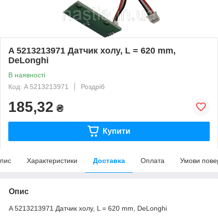
A 5213213971 Датчик холу, L = 620 mm,
DeLonghi
В наявності
Код: A 5213213971
Роздріб
185,32
₴
Купити
пис
Характеристики
Доставка
Оплата
Умови пове
Опис
A 5213213971 Датчик холу, L = 620 mm, DeLonghi