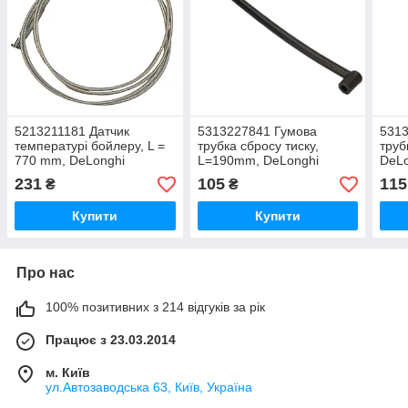
5213211181 Датчик
5313227841 Гумова
5313
температурі бойлеру, L =
трубка сбросу тиску,
труб
770 mm, DeLonghi
L=190mm, DeLonghi
DeLo
231
105
115
₴
₴
Купити
Купити
Про нас
100% позитивних з 214 відгуків за рік
Працює з 23.03.2014
м. Київ
ул.Автозаводська 63, Київ, Україна