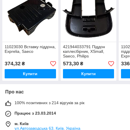
11023030 Вставку піддона,
421944033791 Піддон
1102
Exprelia, Saeco
каплесбірник, XSmall,
підд
Saeco, Philips
Expr
374,32
573,30
336
₴
₴
Купити
Купити
Про нас
100% позитивних з 214 відгуків за рік
Працює з 23.03.2014
м. Київ
ул.Автозаводська 63, Київ, Україна