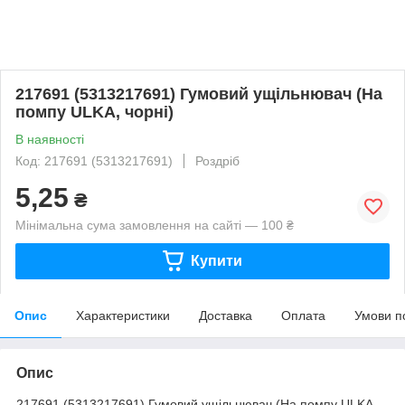
217691 (5313217691) Гумовий ущільнювач (На
помпу ULKA, чорні)
В наявності
Код: 217691 (5313217691)
Роздріб
5,25
₴
Мінімальна сума замовлення на сайті — 100 ₴
Купити
Опис
Характеристики
Доставка
Оплата
Умови п
Опис
217691 (5313217691) Гумовий ущільнювач (На помпу ULKA,