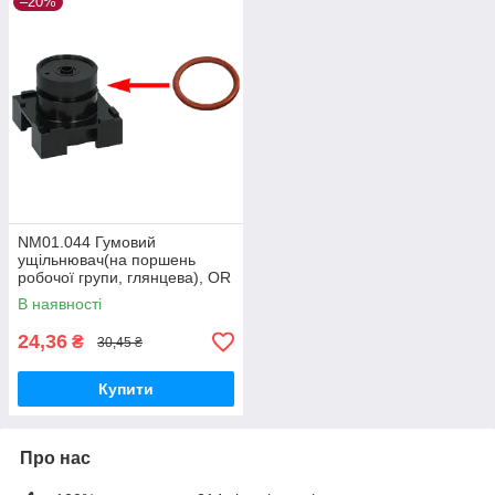
–20%
NM01.044 Гумовий
ущільнювач(на поршень
робочої групи, глянцева), OR
0320-40
В наявності
24,36
₴
30,45 ₴
Купити
Про нас