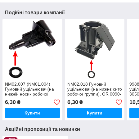
Подібні товари компанії
NM02.007 (NM01.004)
NM02.018 Гумовий
9988
Гумовий ущільнювач(на
ущільнювач(на нижнє сито
ущіл
нижній носик робочої
робочої группи), OR 0090-
3050
групи, чорні), OR 2025
25
6,30
6,30
10,
₴
₴
Купити
Купити
Акційні пропозиції та новинки