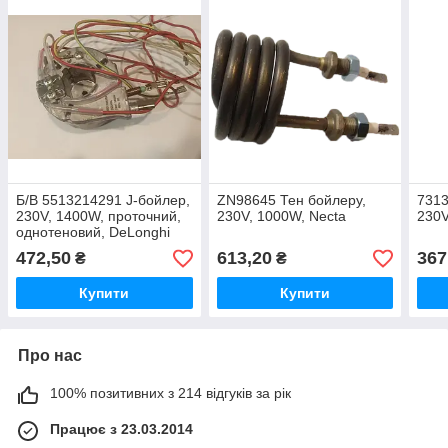
Б/В 5513214291 J-бойлер,
ZN98645 Тен бойлеру,
7313
230V, 1400W, проточний,
230V, 1000W, Necta
230V
однотеновий, DeLonghi
472,50
613,20
367
₴
₴
Купити
Купити
Про нас
100% позитивних з 214 відгуків за рік
Працює з 23.03.2014