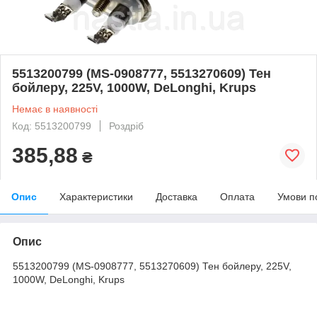
5513200799 (MS-0908777, 5513270609) Тен
бойлеру, 225V, 1000W, DeLonghi, Krups
Немає в наявності
Код: 5513200799
Роздріб
385,88
₴
Опис
Характеристики
Доставка
Оплата
Умови п
Опис
5513200799 (MS-0908777, 5513270609) Тен бойлеру, 225V,
1000W, DeLonghi, Krups