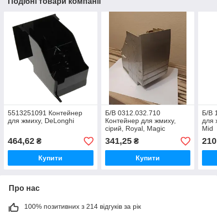
Подібні товари компанії
5513251091 Контейнер
Б/В 0312.032.710
Б/В 
для жмиху, DeLonghi
Контейнер для жмиху,
для 
сірий, Royal, Magic
Mid
464,62
341,25
210
₴
₴
Купити
Купити
Про нас
100% позитивних з 214 відгуків за рік