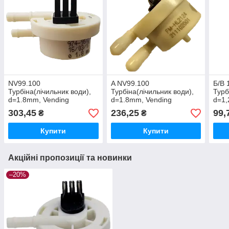
NV99.100
A NV99.100
Б/В 
Турбіна(лічильник води),
Турбіна(лічильник води),
Турб
d=1.8mm, Vending
d=1.8mm, Vending
d=1,
DeLo
303,45
236,25
99,
₴
₴
Купити
Купити
Акційні пропозиції та новинки
–20%