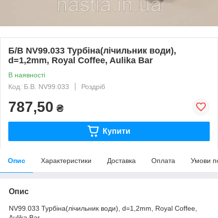
Б/В NV99.033 Турбіна(лічильник води),
d=1,2mm, Royal Coffee, Aulika Bar
В наявності
Код: Б.В. NV99.033
Роздріб
787,50
₴
Купити
Опис
Характеристики
Доставка
Оплата
Умови п
Опис
NV99.033 Турбіна(лічильник води), d=1,2mm, Royal Coffee,
Aulika Bar