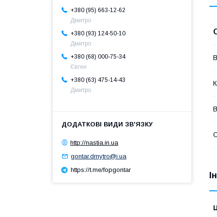
+380 (95) 663-12-62
Дмитро
+380 (93) 124-50-10
Дмитро
+380 (68) 000-75-34
В
Євген
+380 (63) 475-14-43
К
Дмитро
В
http://nastia.in.ua
gontar.dmytro@i.ua
https://t.me/fopgontar
І
Ц