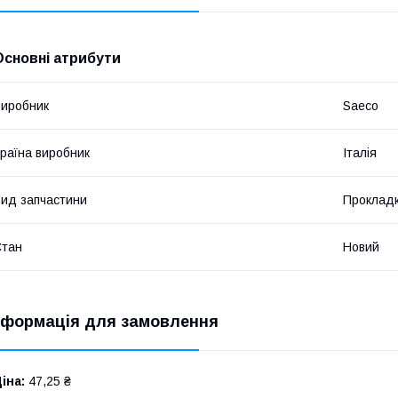
Основні атрибути
иробник
Saeco
раїна виробник
Італія
ид запчастини
Прокладк
Стан
Новий
нформація для замовлення
іна:
47,25 ₴