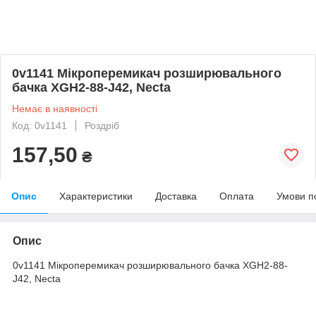
0v1141 Мікроперемикач розширювального
бачка XGH2-88-J42, Necta
Немає в наявності
Код: 0v1141
Роздріб
157,50
₴
Опис
Характеристики
Доставка
Оплата
Умови п
Опис
0v1141 Мікроперемикач розширювального бачка XGH2-88-
J42, Necta