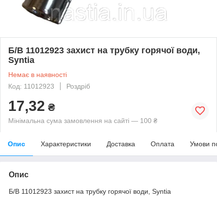
Б/В 11012923 захист на трубку горячої води,
Syntia
Немає в наявності
Код: 11012923
Роздріб
17,32
₴
Мінімальна сума замовлення на сайті — 100 ₴
Опис
Характеристики
Доставка
Оплата
Умови п
Опис
Б/В 11012923 захист на трубку горячої води, Syntia