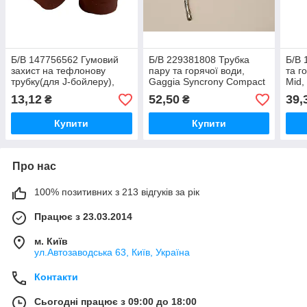
Б/В 147756562 Гумовий
Б/В 229381808 Трубка
Б/В 
захист на тефлонову
пару та горячої води,
та г
трубку(для J-бойлеру),
Gaggia Syncrony Compact
Mid,
Incanto
13,12
52,50
39,
₴
₴
Купити
Купити
Про нас
100% позитивних з 213 відгуків за рік
Працює з 23.03.2014
м. Київ
ул.Автозаводська 63, Київ, Україна
Контакти
Сьогодні працює з 09:00 до 18:00