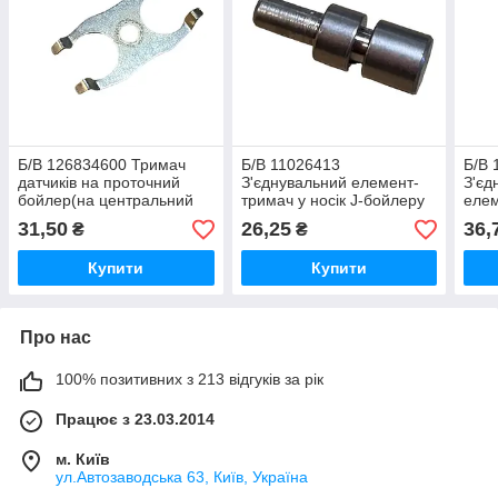
Б/В 126834600 Тримач
Б/В 11026413
Б/В 
датчиків на проточний
З'єднувальний елемент-
З'єд
бойлер(на центральний
тримач у носік J-бойлеру
елем
гвинт), Royal, Magic
у но
31,50
26,25
36,
₴
₴
L=1
Купити
Купити
Про нас
100% позитивних з 213 відгуків за рік
Працює з 23.03.2014
м. Київ
ул.Автозаводська 63, Київ, Україна