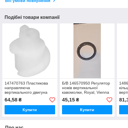
Всі умови повернення
Подібні товари компанії
147470763 Пластикова
Б/В 146570950 Регулятор
148
направляюча
ножів вертикальної
кіль
вертикального двигуна
кавомолки, Royal, Vienna
верт
кавомолки, Royal, Vienna
Roya
64,58
45,15
81,
₴
₴
Купити
Купити
Про нас