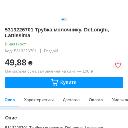
5313226701 Трубка молочнику, DeLonghi,
Lattissima
В наявності
Код: 5313226701
Роздріб
49,88
₴
Мінімальна сума замовлення на сайті — 100 ₴
Купити
Опис
Характеристики
Доставка
Оплата
Умови п
Опис
5313226701 Трубка молочнику, DeLonghi, Lattissima