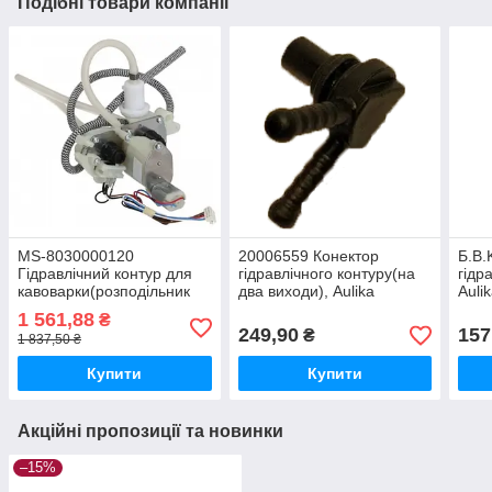
Подібні товари компанії
MS-8030000120
20006559 Конектор
Б.В.
Гідравлічний контур для
гідравлічного контуру(на
гідр
кавоварки(розподільник
два виходи), Aulika
Auli
води, EA890/5), Krups
1 561,88
₴
249,90
157
₴
1 837,50 ₴
Купити
Купити
Акційні пропозиції та новинки
–15%