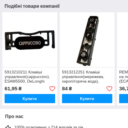
Подібні товари компанії
5913210211 Клавіші
5913212251 Клавіші
REM
управління(cappuccino),
управління(мережева,
на п
ESAM5500, DeLonghi
окроп/горяча вода),
(ECA
ESAM5500, DeLonghi
61,95
84
36,
₴
₴
Купити
Купити
Про нас
100% позитивних з 214 відгуків за рік