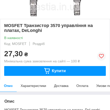
MOSFET Транзистор 3570 управління на
платах, DeLonghi
В наявності
Код: MOSFET
Роздріб
27,30
₴
Мінімальна сума замовлення на сайті — 100 ₴
Купити
Опис
Характеристики
Доставка
Оплата
Умови п
Опис
MOSFET Транзистор 3570 управління на платах, DeLonghi