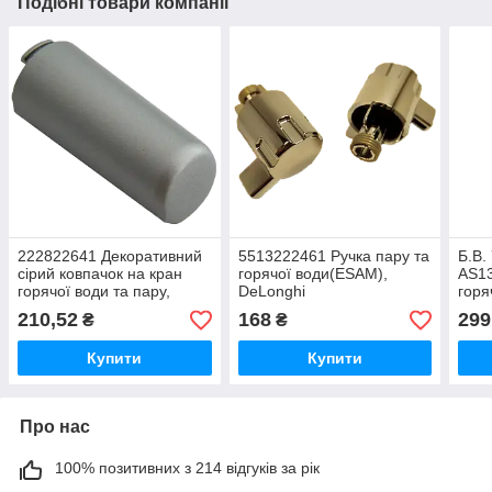
Подібні товари компанії
222822641 Декоративний
5513222461 Ручка пару та
Б.В.
сірий ковпачок на кран
горячої води(ESAM),
AS13
горячої води та пару,
DeLonghi
горя
Incanto Classic
20/2
210,52
168
299
₴
₴
Купити
Купити
Про нас
100% позитивних з 214 відгуків за рік