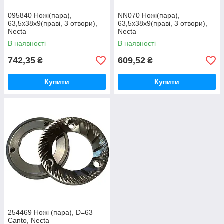
095840 Ножі(пара),
NN070 Ножі(пара),
63,5х38х9(праві, 3 отвори),
63,5х38х9(праві, 3 отвори),
Necta
Necta
В наявності
В наявності
742,35
609,52
₴
₴
Купити
Купити
254469 Ножі (пара), D=63
Canto, Necta