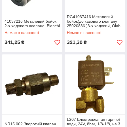
RG41037416 Металевий
41037216 Металевий бойок
бойок(до кавового клапану
2-х ходового клапана, Bianchi
25020836 )3-х ходовий, Olab
Bianchi
Немає в наявності
Немає в наявності
341,25
321,30
₴
₴
L207 Електроклапан гарячої
NR15.002 Зворотній клапан
води, 24V, 8bar, 1/8-1/8, на 3