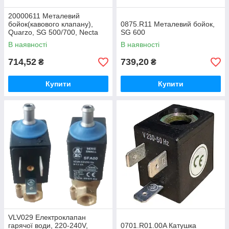
20000611 Металевий
бойок(кавового клапану),
0875.R11 Металевий бойок,
Quarzo, SG 500/700, Necta
SG 600
В наявності
В наявності
714,52
739,20
₴
₴
Купити
Купити
VLV029 Електроклапан
гарячої води, 220-240V,
0701.R01.00A Катушка