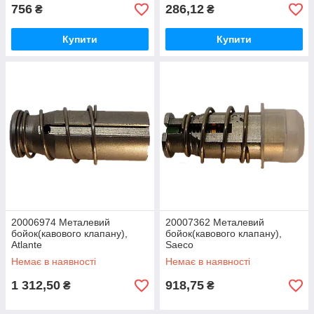
756
286,12
₴
₴
Купити
Купити
20006974 Металевий
20007362 Металевий
бойок(кавового клапану),
бойок(кавового клапану),
Atlante
Saeco
Немає в наявності
Немає в наявності
1 312,50
918,75
₴
₴