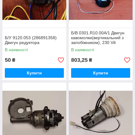
Б/В 0301.R10.00A/1 Двигун
Б/У 9120.053 (286891358)
кавомолки(вертикальний з
Двигун редуктора
запобіжником), 230 Vй
В наявності
В наявності
50
803,25
₴
₴
Купити
Купити