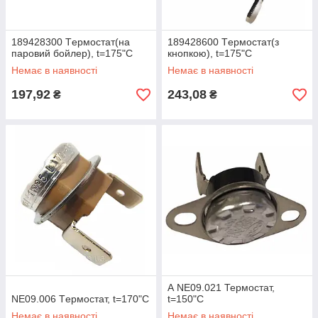
189428300 Tермостат(на
189428600 Tермостат(з
паровий бойлер), t=175"C
кнопкою), t=175"C
Немає в наявності
Немає в наявності
197,92
243,08
₴
₴
А NE09.021 Термостат,
NE09.006 Tермостат, t=170"C
t=150"C
Немає в наявності
Немає в наявності