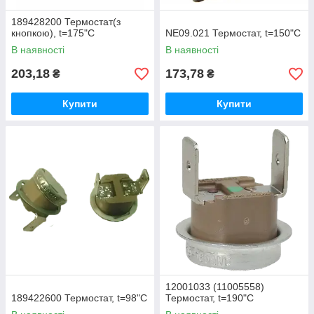
189428200 Термостат(з
кнопкою), t=175"C
NE09.021 Термостат, t=150"C
В наявності
В наявності
203,18
173,78
₴
₴
Купити
Купити
12001033 (11005558)
189422600 Термостат, t=98"C
Термостат, t=190"С