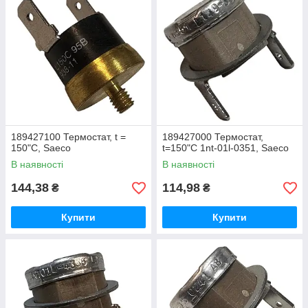
189427100 Термостат, t =
189427000 Термостат,
150"C, Saeco
t=150"C 1nt-01l-0351, Saeco
В наявності
В наявності
144,38
114,98
₴
₴
Купити
Купити