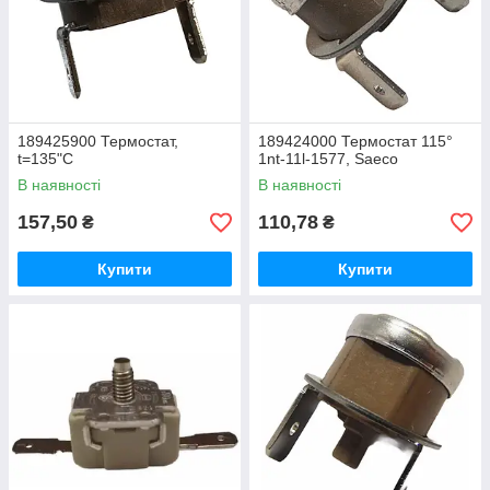
189425900 Термостат,
189424000 Термостат 115°
t=135"С
1nt-11l-1577, Saeco
В наявності
В наявності
157,50
110,78
₴
₴
Купити
Купити