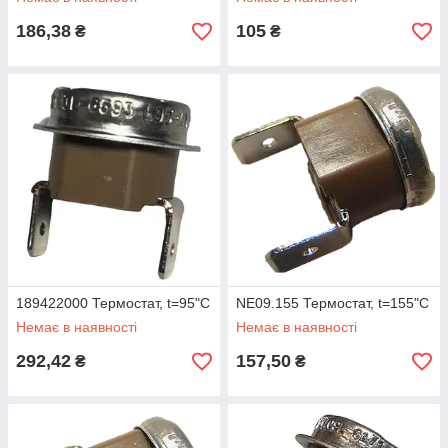
186,38
105
₴
₴
189422000 Термостат, t=95"C
NE09.155 Термостат, t=155"C
Немає в наявності
Немає в наявності
292,42
157,50
₴
₴