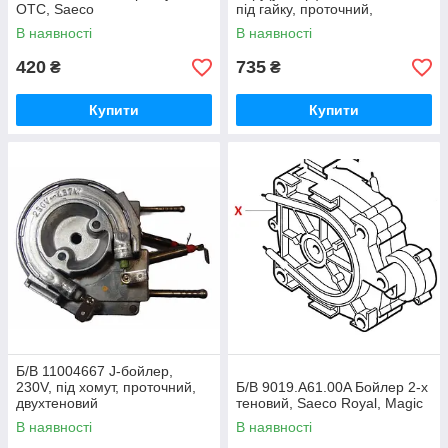
OTC, Saeco
під гайку, проточний,
однотеновий, Royal
В наявності
В наявності
420
735
₴
₴
Купити
Купити
Б/В 11004667 J-бойлер,
230V, під хомут, проточний,
Б/В 9019.A61.00A Бойлер 2-х
двухтеновий
теновий, Saeco Royal, Magic
В наявності
В наявності