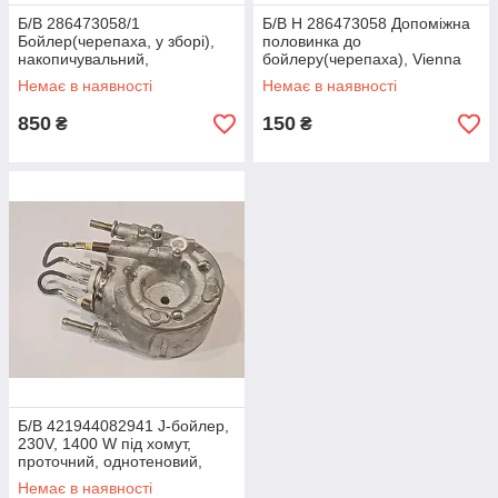
Б/В 286473058/1
Б/В H 286473058 Допоміжна
Бойлер(черепаха, у зборі),
половинка до
накопичувальний,
бойлеру(черепаха), Vienna
двухтеновий, Vienna
Немає в наявності
Немає в наявності
850
150
₴
₴
Б/В 421944082941 J-бойлер,
230V, 1400 W під хомут,
проточний, однотеновий,
Philips
Немає в наявності