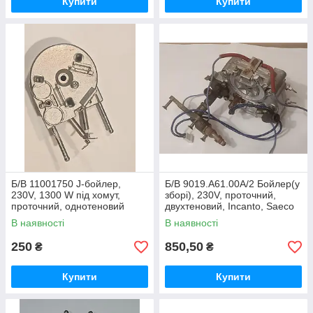
Купити
Купити
Б/В 11001750 J-бойлер,
Б/В 9019.А61.00А/2 Бойлер(у
230V, 1300 W під хомут,
зборі), 230V, проточний,
проточний, однотеновий
двухтеновий, Incanto, Saeco
В наявності
В наявності
250
850,50
₴
₴
Купити
Купити