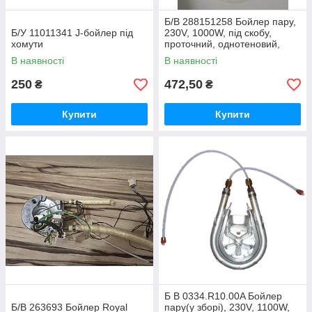
Б/В 288151258 Бойлер пару,
Б/У 11011341 J-бойлер під
230V, 1000W, під скобу,
хомути
проточний, однотеновий,
Incanto
В наявності
В наявності
250
472,50
₴
₴
Купити
Купити
Б В 0334.R10.00A Бойлер
Б/В 263693 Бойлер Royal
пару(у зборі), 230V, 1100W,