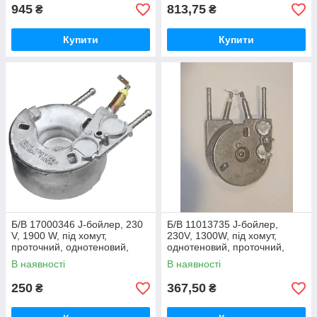
945
813,75
₴
₴
Купити
Купити
Б/В 17000346 J-бойлер, 230
Б/В 11013735 J-бойлер,
V, 1900 W, під хомут,
230V, 1300W, під хомут,
проточний, однотеновий,
однотеновий, проточний,
Minuto, Intuita, Moltio
h=34mm
В наявності
В наявності
250
367,50
₴
₴