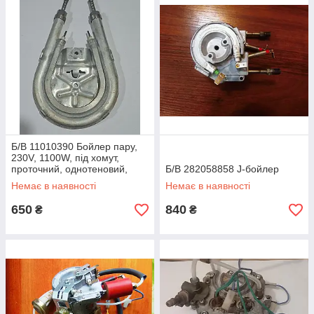
Б/В 11010390 Бойлер пару,
230V, 1100W, під хомут,
проточний, однотеновий,
Б/В 282058858 J-бойлер
Roayl
Немає в наявності
Немає в наявності
650
840
₴
₴