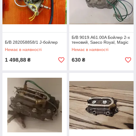
Б/В 9019.A61.00A Бойлер 2-х
Б/В 282058858/1 J-бойлер
теновий, Saeco Royal, Magic
Немає в наявності
Немає в наявності
1 498,88
630
₴
₴